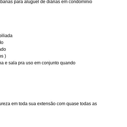
abanas para aluguel de diárias em condomínio 
iliada
do
ado
s )
ha e sala pra uso em conjunto quando 
ureza em toda sua extensão com quase todas as 