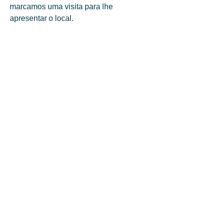
marcamos uma visita para lhe 
apresentar o local.
Mais detalhes da propriedade
O que torna única
Banheiros
Privacidade
2
Bem feitorias na
priedade
Sim
Quartos
Área
40.000
3
Vagas de Garagem
2
Cidade