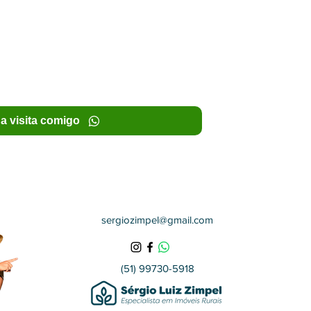
a visita comigo
sergiozimpel@gmail.com
(51) 99730-5918