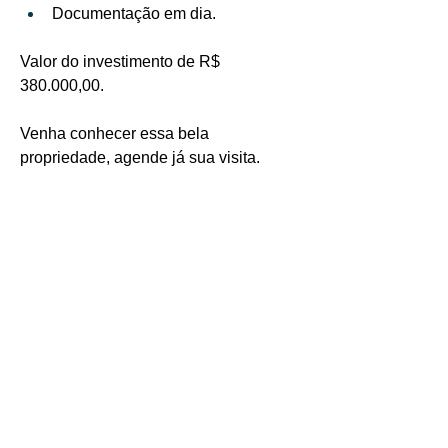
Documentação em dia.
Valor do investimento de R$ 
380.000,00.
Venha conhecer essa bela 
propriedade, agende já sua visita.
Mais detalhes da propriedade
O que torna única
Banheiros
100%
1
aproveitavel
Bem feitorias na
priedade
Sim
Quartos
Área