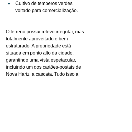
Cultivo de temperos verdes 
voltado para comercialização.
O terreno possui relevo irregular, mas 
totalmente aproveitado e bem 
estruturado. A propriedade está 
situada em ponto alto da cidade, 
garantindo uma vista espetacular, 
incluindo um dos cartões-postais de 
Nova Hartz: a cascata. Tudo isso a 
apenas 4 km do centro, sendo cerca 
de 1,5 km de estrada de chão.
Valor: R$ 890.000,00 Estudamos 
propostas.
Não perca essa oportunidade!