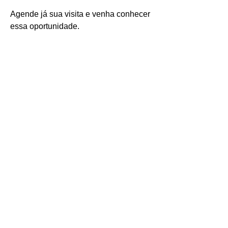
Agende já sua visita e venha conhecer 
essa oportunidade.
Mais detalhes da propriedade
O que torna única
Banheiros
Fácil Acesso
1
Bem feitorias na
priedade
Sim
Quartos
Área
20.0000m²
2
Vagas de Garagem
1