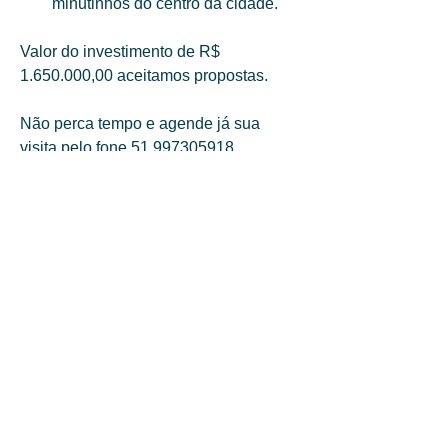
minutinhos do centro da cidade. 
Valor do investimento de R$ 
1.650.000,00 aceitamos propostas. 
Não perca tempo e agende já sua 
visita pelo fone 51 997305918.
Mais detalhes da propriedade
O que torna única
Banheiros
Localização
1
Bem feitorias na
priedade
Sim
Quartos
Área
250.000m²
2