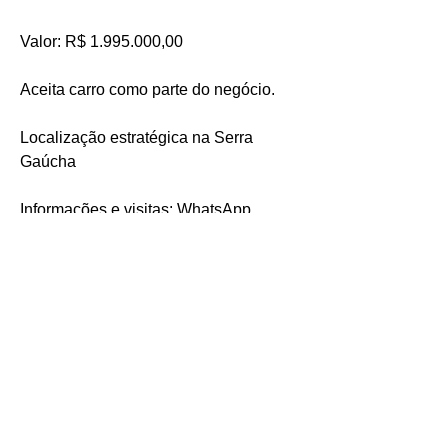
Valor: R$ 1.995.000,00
Aceita carro como parte do negócio.
Localização estratégica na Serra 
Gaúcha
Informações e visitas: WhatsApp 
(51)997305918
Mais detalhes da propriedade
O que torna única
Banheiros
Localização
Bem feitorias na
priedade